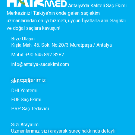
Antalya’da Kaliteli Saç Ekimi
Merkeziniz! Türkiye’nin önde gelen saç ekim
uzmanlarından en iyi hizmeti, uygun fiyatlarla alın. Sağlıklı
ve doğal saçlara kavuşun!
Bize Ulaşın
Kışla Mah. 45. Sok. No:20/3 Muratpaşa / Antalya
Mobil: +90 545 892 8282
info@antalya-sacekimi.com
Hizmetlerimiz
Safir-FUE
DHI Yöntemi
FUE Saç Ekimi
PRP Saç Tedavisi
Sizi Arayalım
Uzmanlarımız sizi arayarak süreç hakkında detaylı