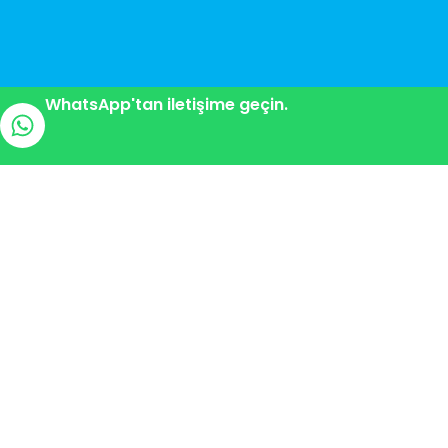
WhatsApp'tan iletişime geçin.
Antalya’da Kaliteli Saç Ekimi
Merkeziniz! Türkiye’nin önde gelen saç ekim
uzmanlarından en iyi hizmeti, uygun fiyatlarla alın. Sağlıklı
ve doğal saçlara kavuşun!
Bize Ulaşın
Kışla Mah. 45. Sok. No:20/3 Muratpaşa / Antalya
Mobil: +90 545 892 8282
info@antalya-sacekimi.com