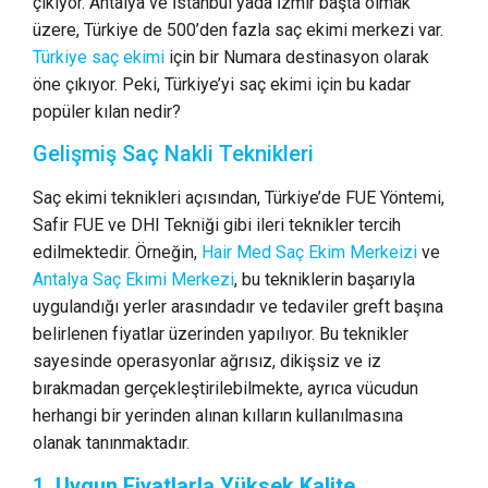
çıkıyor. Antalya ve İstanbul yada İzmir başta olmak
üzere, Türkiye de 500’den fazla saç ekimi merkezi var.
Türkiye saç ekimi
için bir Numara destinasyon olarak
öne çıkıyor. Peki, Türkiye’yi saç ekimi için bu kadar
popüler kılan nedir?
Gelişmiş Saç Nakli Teknikleri
Saç ekimi teknikleri açısından, Türkiye’de FUE Yöntemi,
Safir FUE ve DHI Tekniği gibi ileri teknikler tercih
edilmektedir. Örneğin,
Hair Med Saç Ekim Merkeizi
ve
Antalya Saç Ekimi Merkezi
, bu tekniklerin başarıyla
uygulandığı yerler arasındadır ve tedaviler greft başına
belirlenen fiyatlar üzerinden yapılıyor​​. Bu teknikler
sayesinde operasyonlar ağrısız, dikişsiz ve iz
bırakmadan gerçekleştirilebilmekte, ayrıca vücudun
herhangi bir yerinden alınan kılların kullanılmasına
olanak tanınmaktadır.
1.
Uygun Fiyatlarla Yüksek Kalite